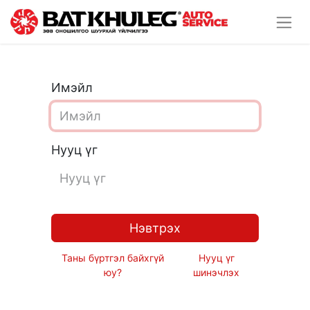
Имэйл
Нууц үг
Нэвтрэх
Таны бүртгэл байхгүй
Нууц үг
юу?
шинэчлэх