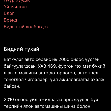
Үйлчилгээ
Блог
Брэнд
Бидэнтэй холбогдох
Бидний тухай
Батхүлэг авто сервис нь 2000 оноос үүсгэн
байгуулагдсан. УАЗ 469, фургон гэх мэт бүхий
л авто машины авто доторлогоо, авто гоёл
тоноглол чиглэлээр үйл ажиллагаагаа эхэлж
байсан.
2010 оноос үйл ажиллагаа өргөжүүлэн бүх
төрлийн япон автомашины шинэ болон