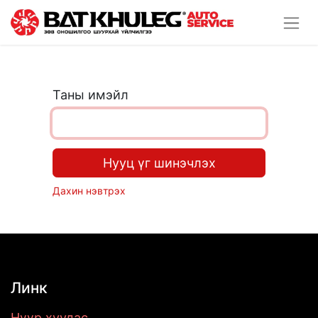
Таны имэйл
Нууц үг шинэчлэх
Дахин нэвтрэх
Линк
Нүүр хуудас