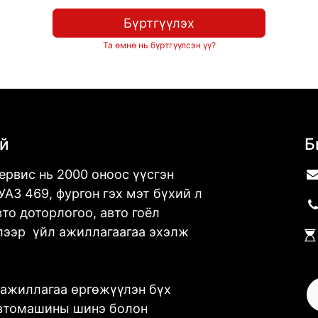
Бүртгүүлэх
Та өмнө нь бүртгүүлсэн үү?
ай
Б
сервис нь 2000 оноос үүсгэн
УАЗ 469, фургон гэх мэт бүхий л
то доторлогоо, авто гоёл
лээр үйл ажиллагаагаа эхэлж
 ажиллагаа өргөжүүлэн бүх
автомашины шинэ болон