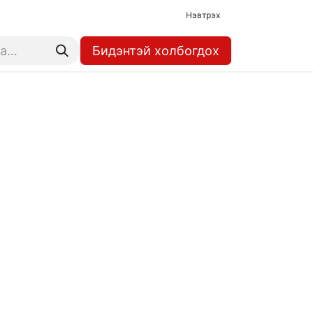
Нэвтрэх
Бидэнтэй холбогдох