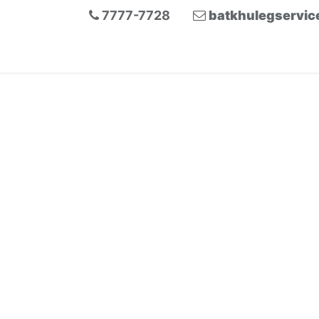
7777-7728
batkhulegse
rvi
Нүүр хуудас
Хямдрал
Блог
Үйлч