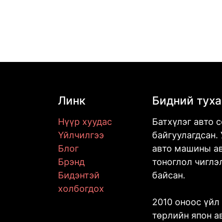
Линк
Бидний тух
Нүүр хуудас
Батхүлэг авто 
Үйлчилгээ
байгуулагдсан. 
Блог
авто машины ав
Брэнд
тоноглол чиглэ
Бидэнтэй
байсан.
холбогдох
2010 оноос үйл
төрлийн япон 