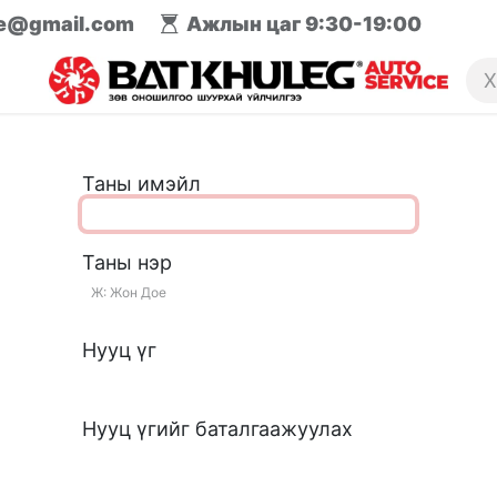
ce@gmail.com
Ажлын цаг 9:30-19:00
илгээ
Брэнд
Таны имэйл
Таны нэр
Нууц үг
Нууц үгийг баталгаажуулах