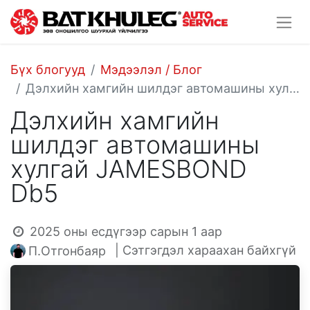
Бүх блогууд
Мэдээлэл / Блог
Дэлхийн хамгийн шилдэг автомашины хулгай JAMESBOND Db5
Дэлхийн хамгийн
шилдэг автомашины
хулгай JAMESBOND
Db5
2025 оны есдүгээр сарын 1
аар
| Сэтгэгдэл хараахан байхгүй
П.Отгонбаяр